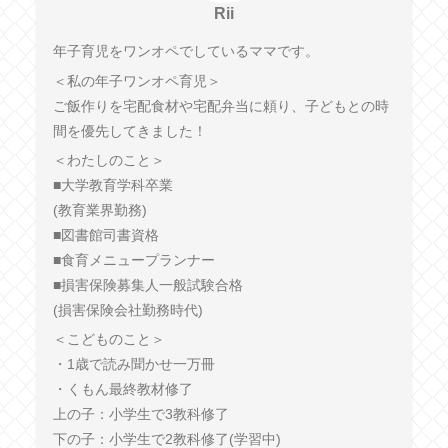
Rii
年子育児をワンオペでしているママです。
＜私の年子ワンオペ育児＞
ご飯作りを宅配食材や宅配弁当に頼り、子どもとの時
間を優先してきました！
＜わたしのこと＞
■大学教育学科卒業
(教育業界勤務)
■図書館司書資格
■食育メニュープランナー
■損害保険募集人一般試験合格
(損害保険会社勤務時代)
＜こどものこと＞
・1歳で読み聞かせ一万冊
・くもん最終教材修了
上の子：小学生で3教科修了
下の子：小学生で2教科修了(学習中)