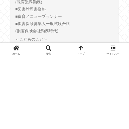
(教育業界勤務)
■図書館司書資格
■食育メニュープランナー
■損害保険募集人一般試験合格
(損害保険会社勤務時代)
＜こどものこと＞
・1歳で読み聞かせ一万冊
・くもん最終教材修了
ホーム
検索
トップ
サイドバー
上の子：小学生で3教科修了
下の子：小学生で2教科修了(学習中)
・習い事(本人の希望)
お習字
サッカー
運動教室